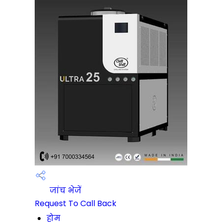
जांच भेजें
Request To Call Back
होम