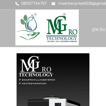
08037734797
msenterprise9228@gmai
होम पेज