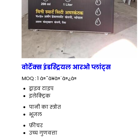
वोर्टेक्स इंडस्ट्रियल आरओ प्लांट्स
MOQ :
1 à¤¯à¥à¤¨à¤¿à¤
ड्राइव टाइप
इलेक्ट्रिक
पानी का स्त्रोत
भूजल
फ़ीचर
उच्च गुणवत्ता