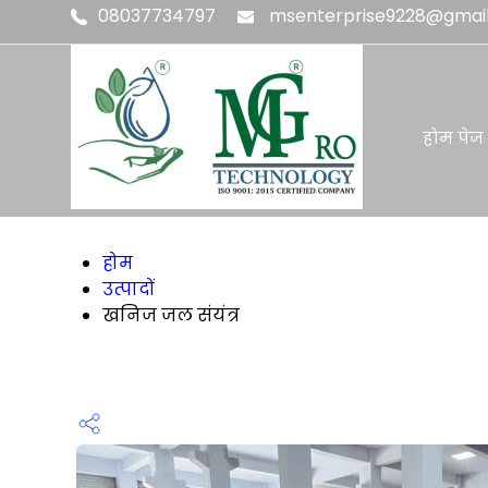
08037734797
msenterprise9228@gmai
होम पेज
होम
उत्पादों
खनिज जल संयंत्र